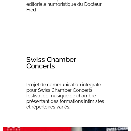
éditoriale humoristique du Docteur
Fred
Swiss Chamber
Livres
Concerts
Essais
Catalogues
Magazines
Projet de communication intégrale
pour Swiss Chamber Concerts,
festival de musique de chambre
présentant des formations intimistes
et répertoires variés.