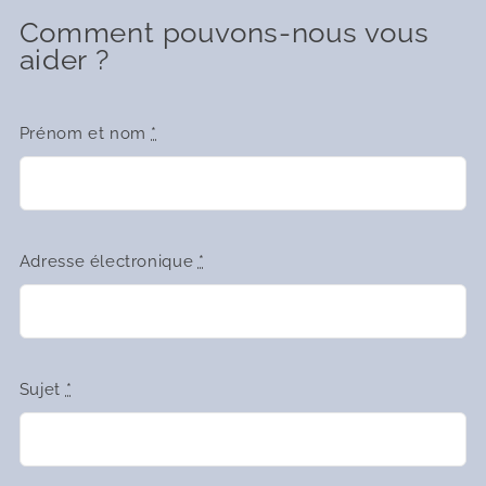
Comment pouvons-nous vous
aider ?
Prénom et nom
*
Adresse électronique
*
Sujet
*
05