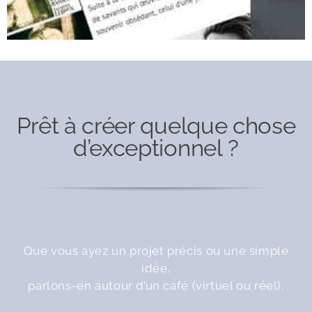
05
Prêt à créer quelque chose
d’exceptionnel ?
Cours individuels
Ateliers collectifs
Préparation d’entrée en école d’Art
Ateliers personnalisés (events)
Que vous ayez un projet précis ou une simple
idée,
parlons-en autour d’un café (virtuel ou réel).