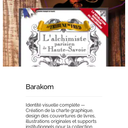
équipe n’est pas seulement compétente, mais
elle est vraiment passionnée par ce qu’elle
fait.”
Laurent
CEO
Barakom
Identité visuelle complète —
Création de la charte graphique,
design des couvertures de livres,
illustrations originales et supports
01
institutionnels pour la collection