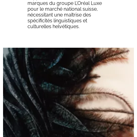
marques du groupe L’Oréal Luxe
pour le marché national suisse,
nécessitant une maîtrise des
spécificités linguistiques et
culturelles helvétiques.
03
Infographies
Correction orthographique