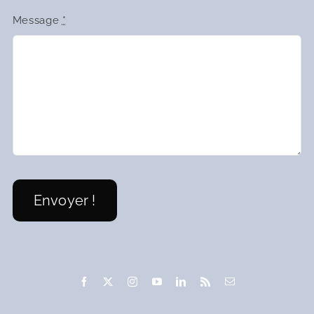
Message
*
Édition
Création
Envoyer !