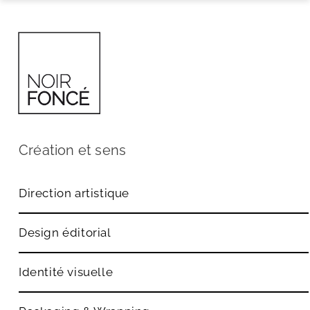
Passer
au
Book a call
contenu
Création et sens
Direction artistique
Design éditorial
Identité visuelle